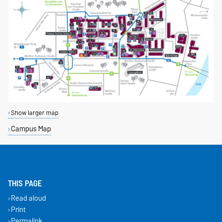
Show larger map
Campus Map
THIS PAGE
Read aloud
Print
Permalink